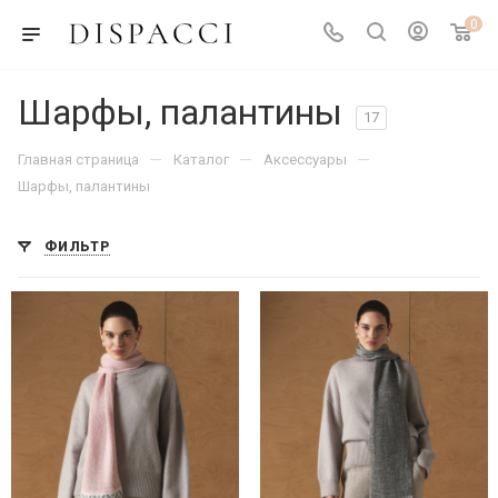
0
Шарфы, палантины
17
—
—
—
Главная страница
Каталог
Аксессуары
Шарфы, палантины
ФИЛЬТР