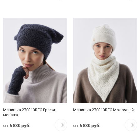
Манишка 270313REC Графит
Манишка 270313REC Молочный
меланж
от
6 830 руб.
от
6 830 руб.