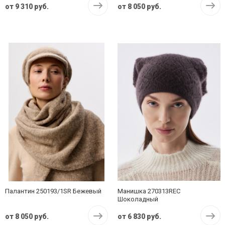
от
9 310 руб.
от
8 050 руб.
Палантин 250193/1SR Бежевый
Манишка 270313REC
Шоколадный
от
8 050 руб.
от
6 830 руб.