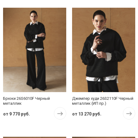
Брюки 26S6010F Черный
Джемпер худи 26S2110F Черный
металлик
металлик (ИП пр.)
от
9 770 руб.
от
13 270 руб.