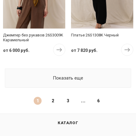
Джемпер без рукавов 26S3009K
Платье 26S1308K Черный
Карамельный
от
6 000 руб.
от
7 820 руб.
Показать еще
1
2
3
6
КАТАЛОГ