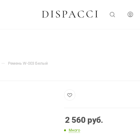
—
Ремень W-003 Белый
2 560
руб.
Много