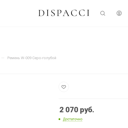
—
Ремень W-009 Серо-голубой
2 070
руб.
Достаточно