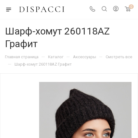
0
Шарф-хомут 260118AZ
Графит
—
—
—
Главная страница
Каталог
Аксессуары
Смотреть все
—
Шарф-хомут 260118AZ Графит