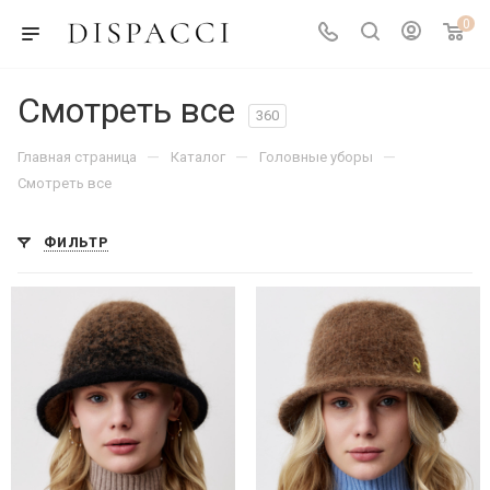
0
Смотреть все
360
—
—
—
Главная страница
Каталог
Головные уборы
Смотреть все
ФИЛЬТР