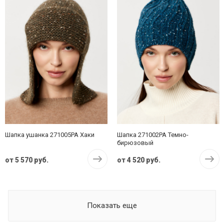
Шапка ушанка 271005PA Хаки
Шапка 271002PA Темно-
бирюзовый
от
5 570 руб.
от
4 520 руб.
Показать еще