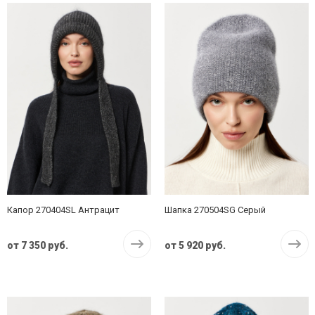
Капор 270404SL Антрацит
Шапка 270504SG Серый
от
7 350 руб.
от
5 920 руб.