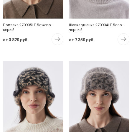
Повязка 270905LE Бежево-
Шапка ушанка 270904LE Бело-
серый
черный
от
3 820 руб.
от
7 350 руб.