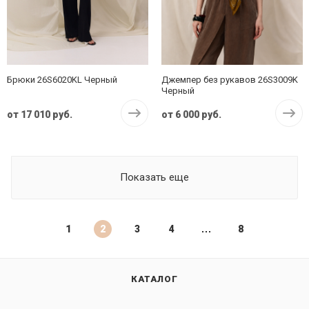
Брюки 26S6020KL Черный
Джемпер без рукавов 26S3009K
Черный
от
17 010 руб.
от
6 000 руб.
Показать еще
1
2
3
4
8
КАТАЛОГ