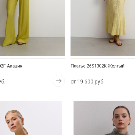
02F Акация
Платье 26S1302K Желтый
уб.
от
19 600 руб.