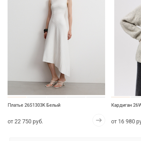
Платье 26S1303K Белый
Кардиган 26
от
22 750 руб.
от
16 980 р