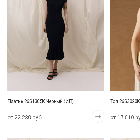
Платье 26S1305K Черный (ИП)
Топ 26S3020
от
22 230 руб.
от
17 010 р