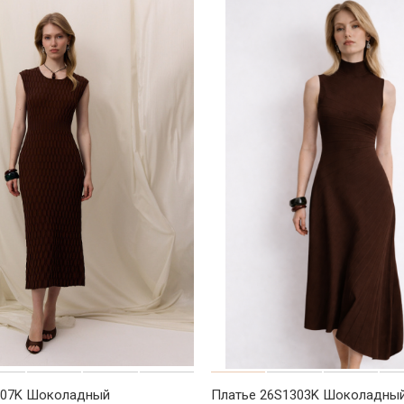
307K Шоколадный
Платье 26S1303K Шоколадны