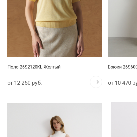
Поло 26S2120KL Желтый
Брюки 26S60
от
12 250 руб.
от
10 470 р