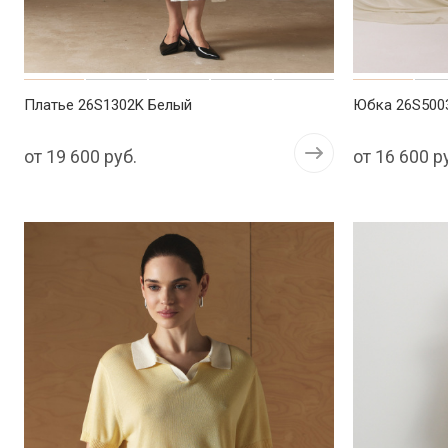
Платье 26S1302K Белый
Юбка 26S500
от
19 600 руб.
от
16 600 р