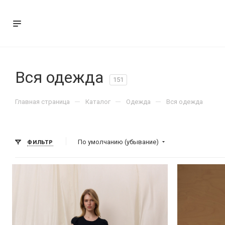
Вся одежда
151
—
—
—
Главная страница
Каталог
Одежда
Вся одежда
По умолчанию (убывание)
ФИЛЬТР