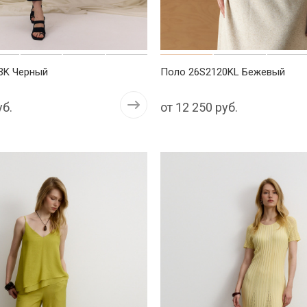
3K Черный
Поло 26S2120KL Бежевый
уб.
от
12 250 руб.