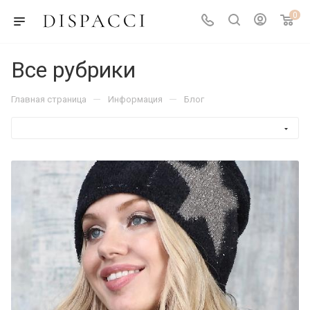
0
Все рубрики
—
—
Главная страница
Информация
Блог