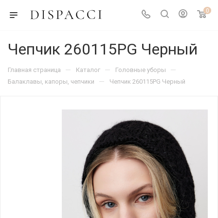
0
Чепчик 260115PG Черный
—
—
—
Главная страница
Каталог
Головные уборы
—
Балаклавы, капоры, чепчики
Чепчик 260115PG Черный