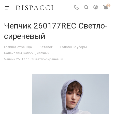
0
Чепчик 260177REC Светло-
сиреневый
—
—
—
Главная страница
Каталог
Головные уборы
—
Балаклавы, капоры, чепчики
Чепчик 260177REC Светло-сиреневый