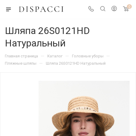
0
Шляпа 26S0121HD
Натуральный
—
—
—
Главная страница
Каталог
Головные уборы
—
Пляжные шляпы
Шляпа 26S0121HD Натуральный