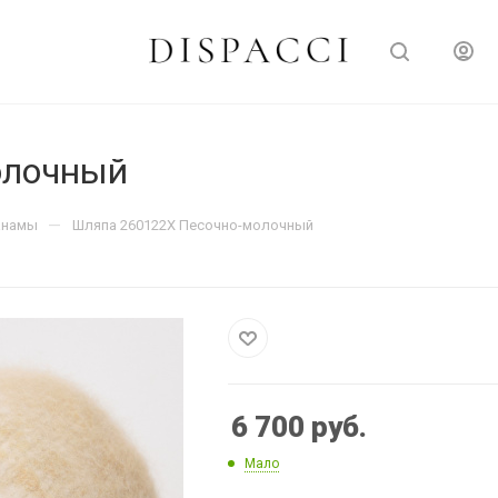
олочный
—
анамы
Шляпа 260122X Песочно-молочный
6 700
руб.
Мало