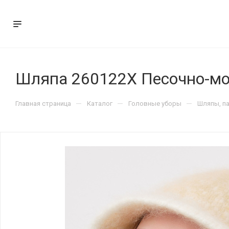
Шляпа 260122X Песочно-м
—
—
—
Главная страница
Каталог
Головные уборы
Шляпы, п