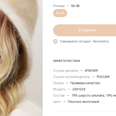
Размер
—
56-58
56-58
В корзину
Самовывоз сегодня - бесплатно
ХАРАКТЕРИСТИКИ
Страна дизайна
—
ИТАЛИЯ
Страна производитель
—
РОССИЯ
Пряжа
—
Премиум качество
Модель
—
260122X
Состав
—
79% шерсть альпака, 19% н
Цвет
—
Песочно-молочный