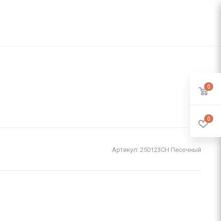
0
0
Артикул:
250123CH Песочный