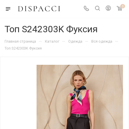
0
Топ S242303K Фуксия
—
—
—
—
Главная страница
Каталог
Одежда
Вся одежда
Топ S242303K Фуксия