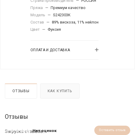
Страна производитель
—
РОССИЯ
Пряжа
—
Премиум качество
Модель
—
S242303K
Состав
—
89% вискоза, 11% нейлон
Цвет
—
Фуксия
ОПЛАТА И ДОСТАВКА
ОТЗЫВЫ
КАК КУПИТЬ
Отзывы
Оставить отзыв
Нет оценок
Загрузка отзывов...