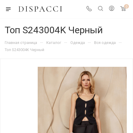
0
Топ S243004K Черный
—
—
—
—
Главная страница
Каталог
Одежда
Вся одежда
Топ S243004K Черный